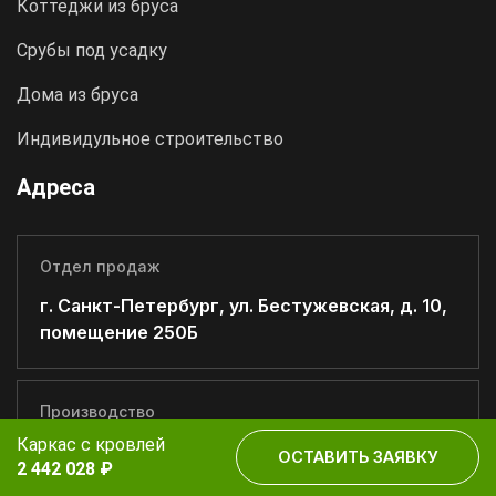
Коттеджи из бруса
Срубы под усадку
Дома из бруса
Индивидульное строительство
Адреса
Отдел продаж
г. Санкт-Петербург, ул. Бестужевская, д. 10,
помещение 250Б
Производство
Каркас с кровлей
г. Санкт-Петербург, г. Пушкин, Саперная ул.,
ОСТАВИТЬ ЗАЯВКУ
2 442 028 ₽
д. 67А