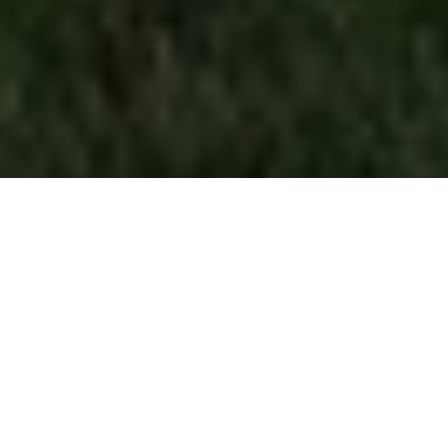
Каркасные дома с ломаной
крышей
По типу
Все
с балконом
с двухскатной крышей
с ломаной крышей
с панорамными окнами